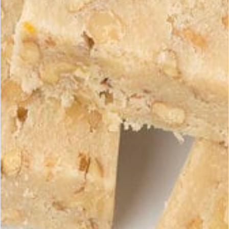
Perché regalare il turrón è sempre
un’ottima idea?
Vedi i prodotti
Regalare il turrón significa offrire:
una tradizione spagnola
un prodotto certificato IGP
un simbolo di condivisione e convivialità
Con Maria Simona, offri
un torrone di Qualità Suprema,
elegante, autentico e universalmente apprezzato.
Ricevi le nostre offerte
Iscriviti
esclusive
Iscriviti alla nostra newsletter per
scoprire le nostre novità e