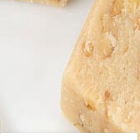
promozioni.
Maria Simona
Torroni artigianali prodotti artigianalmente, garantiti con ingredienti
100% spagnoli e naturali.
Info
Spedizione e restituzione
Soddisfatto o rimborsato
Condizioni generali di vendita
Domande frequenti
Contatto
+33 5 40 07 07 65
contacto@mariasimona.com
14 rue Burugoria, 64700 Hendaye (Paesi Baschi) – Francia