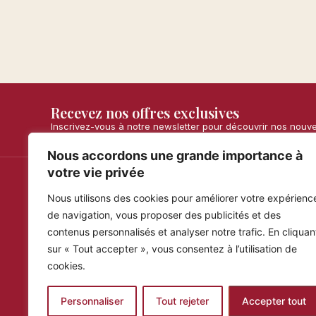
Recevez nos offres exclusives
Inscrivez-vous à notre newsletter pour découvrir nos nouv
Nous accordons une grande importance à
votre vie privée
Nous utilisons des cookies pour améliorer votre expérienc
Maria Simona
Infos
de navigation, vous proposer des publicités et des
Expédition
Turrons artisanaux fabriqués de façon
contenus personnalisés et analyser notre trafic. En cliquan
artisanale, garantis avec des ingrédients
Satisfait 
100% espagnols et naturels.
sur « Tout accepter », vous consentez à l’utilisation de
Condition
cookies.
Foire aux 
Personnaliser
Tout rejeter
Accepter tout