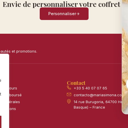
Envie de personnaliser votre coffret ?
Personnaliser
eautés et promotions.
e
Contact
 & retours
+33 5 40 07 07 65
t
ou remboursé
contacto@mariasimona.com
s Générales
14 rue Burugoria, 64700 Hend
Basque) – France
questions