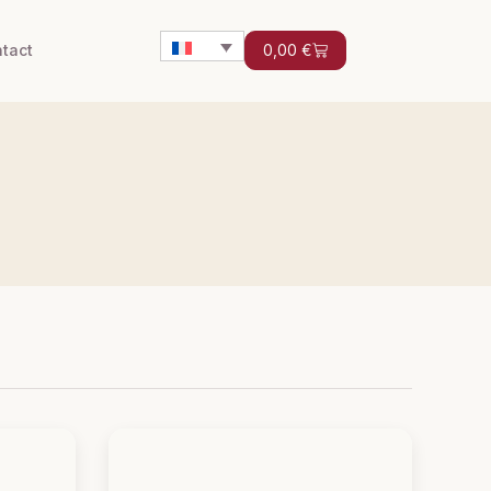
tact
0,00
€