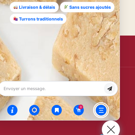
Livraison & délais
Sans sucres ajoutés
Turrons traditionnels
S'inscrire
Certifications
100%
Sans
IGP
Sans
Espagnol
Huile de
Jijona
Gluten
Palme
aye (Pays
0