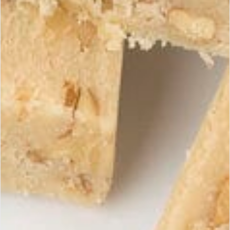
Questions fréquentes
Chez Maria Simona, nous nous engageons à vous offrir la
meilleure expérience d’achat et une satisfaction totale. Notre
section FAQ est conçue pour vous fournir des réponses
claires et des solutions rapides à vos questions.
Puis-je me faire livrer à l'étranger ?
Nous livrons nos produits dans le monde entier. Nous assumons
tous les risques associés au transport de votre commande. En cas
de dommages, contactez-nous et nous vous rembourserons le
montant total de votre achat, ainsi que les frais de transport
conformément à nos conditions générales de vente.
Est-il possible d'être livré en urgence ?