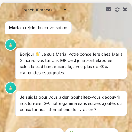
0,00
€
Maria
a rejoint la conversation
Contacter Maria Simona
Bonjour
Je suis Maria, votre conseillère chez Maria
Simona. Nos turrons IGP de Jijona sont élaborés
selon la tradition artisanale, avec plus de 60%
d’amandes espagnoles.
Particulier
Professionnel
Je suis là pour vous aider. Souhaitez-vous découvrir
Téléphone
nos turrons IGP, notre gamme sans sucres ajoutés ou
Nom
+33 5 40 07 07 65
consulter nos informations de livraison ?
*(Prix d’un appel local)
Email
contacto@mariasimona.com
Réseaux sociaux
Prénom