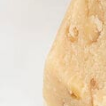
Quels sont les délais de livraison ?
Quelles sont les conditions de remboursement ?
Recevez nos offres
S'inscrir
exclusives
Inscrivez-vous à notre
newsletter pour découvrir nos
nouveautés et promotions.
Maria Simona
Turrons artisanaux fabriqués de façon artisanale, garantis avec
des ingrédients 100% espagnols et naturels.