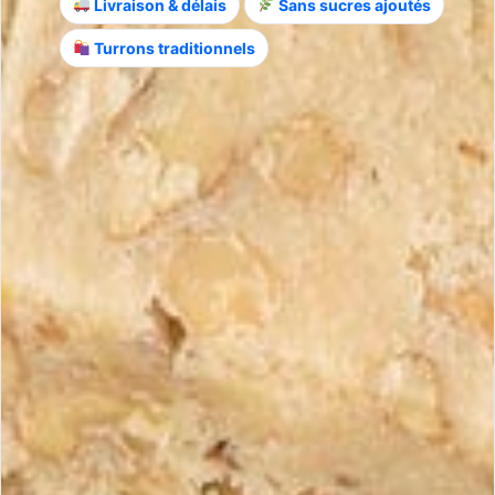
Livraison & délais
Sans sucres ajoutés
Turrons traditionnels
Téléphone
E-mail
Votre message
ENVOYER