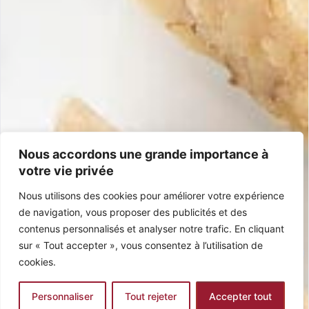
Infos
Expédition & retours
Satisfait ou remboursé
Conditions Générales
Foire aux questions
Contact
+33 5 40 07 07 65
contacto@mariasimona.com
14 rue Burugoria, 64700 Hendaye (Pays Basque) – France
Nous accordons une grande importance à
votre vie privée
Certifications
Nous utilisons des cookies pour améliorer votre expérience
IGP Jijona
Sans Gluten
100% Espagnol
Sans Huile de Palme
de navigation, vous proposer des publicités et des
contenus personnalisés et analyser notre trafic. En cliquant
sur « Tout accepter », vous consentez à l’utilisation de
cookies.
© 2026 Maria Simona. Tous droits réservés – realisé par
ElvisWeb
Personnaliser
Tout rejeter
Accepter tout
0
Siret Bayonne : 482415015 TVA Intra. : FR13482415015