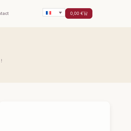
tact
0,00
€
!