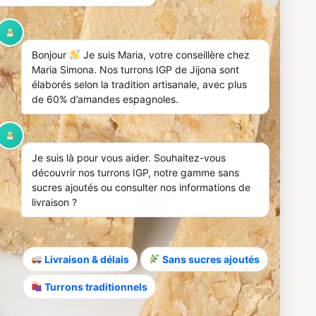
Bonjour
Je suis Maria, votre conseillère chez
Maria Simona. Nos turrons IGP de Jijona sont
élaborés selon la tradition artisanale, avec plus
de 60% d’amandes espagnoles.
Je suis là pour vous aider. Souhaitez-vous
découvrir nos turrons IGP, notre gamme sans
sucres ajoutés ou consulter nos informations de
Turrón-Parfait
livraison ?
Was gibt es Schöneres, als an einem
Sonntagnachmittag ein Turrón-Parfait auf Ihrer
Terrasse zu genießen? Maria Simona präsentiert
Ihnen heute ein einfaches und köstliches Rezept
Livraison & délais
Sans sucres ajoutés
für dieses gefrorene Dessert.
Weiterlesen
Turrons traditionnels