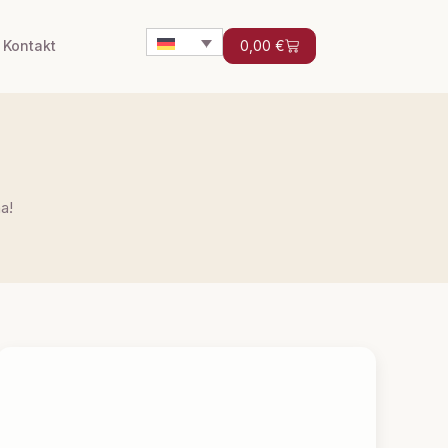
Kontakt
0,00
€
a!