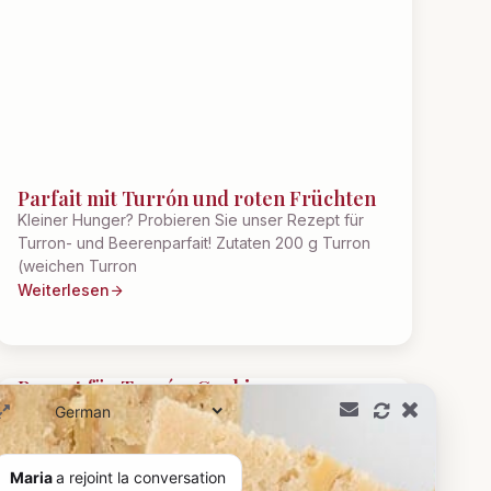
Parfait mit Turrón und roten Früchten
Kleiner Hunger? Probieren Sie unser Rezept für
Turron- und Beerenparfait! Zutaten 200 g Turron
(weichen Turron
Weiterlesen
Rezept für Turrón-Cookies
Heute präsentiert Ihnen Maria Simona ein Rezept
für Turrón-Cookies! Einfach und köstlich, es ist
perfekt für Ihre Kaffeepause!
Maria
a rejoint la conversation
Weiterlesen