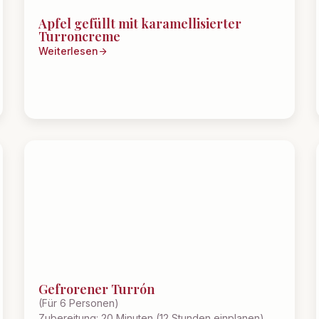
Apfel gefüllt mit karamellisierter
Turroncreme
Weiterlesen
Gefrorener Turrón
(Für 6 Personen)
Zubereitung: 20 Minuten (12 Stunden einplanen)