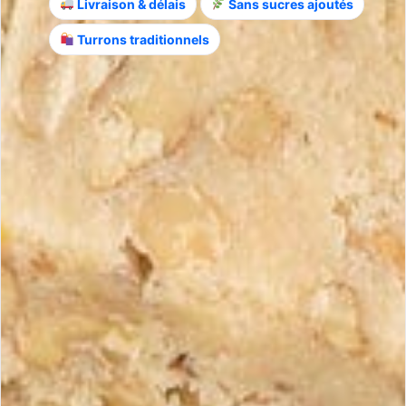
Livraison & délais
Sans sucres ajoutés
Turrons traditionnels
Turron-Orangen-Mousse
Produkte ansehen