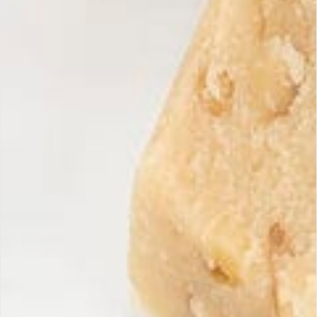
Mousse mit dieser Orangensauce servieren.
Erhalten Sie unsere
Anmeld
exklusiven Angebote
Melden Sie sich für unseren
Newsletter an, um unsere
Neuheiten und Aktionen zu
entdecken.
Maria Simona
Handgemachte Turrons, traditionell hergestellt, garantiert mit 100 %
spanischen und natürlichen Zutaten.
Infos