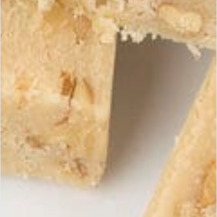
Zutaten für 4-6 Personen:
7 Blatt Gelatine, 180 Gramm Turrón de Jijona, 200 ml Milch, 4
Esslöffel Cognac, 1 Teelöffel geriebene Orangenschale
, 1 Ei, 2 Eigelb, 400 ml Schlagsahne, 2 Esslöffel Zucker, 3
Orangen, 1/4 Liter Orangensaft, 1 Teelöffel Zitronensaft
Vorbereitung :
5 Blatt Gelatine einweichen. Den Turrón in etwas Milch
auflösen.
Den Rest der Milch, den Cognac und die geriebene
Orangenschale hinzufügen.
Erhitzen, bis eine homogene Masse entsteht. Das Ei und
die Eigelbe hinzufügen.
Die Gelatine in dieser Masse auflösen. Im Kühlschrank fest
werden lassen.
Die Sahne schlagen und unterheben. Abkühlen lassen. Die
restlichen Gelatineblätter einweichen.
Die Orangen schälen. In Scheiben schneiden. Den
Zitronensaft und den Orangensaft mit einem Löffel Zucker
erhitzen.
Die Gelatineblätter hinzufügen und kalt stellen. Das