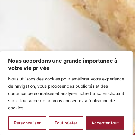
Versand & Rücksendungen
Zufrieden oder Geld zurück
Allgemeine Geschäftsbedingungen
Häufig gestellte Fragen
Kontakt
+33 5 40 07 07 65
contacto@mariasimona.com
14 rue Burugoria, 64700 Hendaye (Baskenland) – Frankreich
Nous accordons une grande importance à
votre vie privée
Zertifizierungen
Nous utilisons des cookies pour améliorer votre expérience
IGP Jijona
Glutenfrei
100 % Spanisch
Ohne Palmöl
de navigation, vous proposer des publicités et des
contenus personnalisés et analyser notre trafic. En cliquant
sur « Tout accepter », vous consentez à l’utilisation de
cookies.
© 2026 Maria Simona. Alle Rechte vorbehalten – realisiert von
ElvisWeb
Personnaliser
Tout rejeter
Accepter tout
0
Siret Bayonne: 482415015 USt-IdNr.: FR13482415015