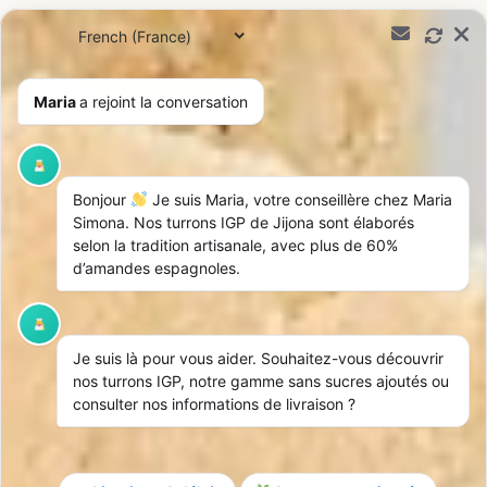
0,00
€
Maria
a rejoint la conversation
Home
»
Boutique
»
Pack Turron Jijona et Alicante
Bonjour
Je suis Maria, votre conseillère chez Maria
Simona. Nos turrons IGP de Jijona sont élaborés
selon la tradition artisanale, avec plus de 60%
d’amandes espagnoles.
Je suis là pour vous aider. Souhaitez-vous découvrir
nos turrons IGP, notre gamme sans sucres ajoutés ou
consulter nos informations de livraison ?