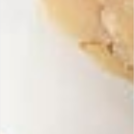
Garantie sans gluten
Sans huile de palme
100% espagnol
Certifié IGP
NOS CRÉATIONS
Découvrez nos Turrons Suprême