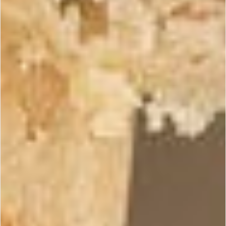
Maria Simona | Turrons 100% Espagnols
Turrons Maria Simona 100% naturels, certifiés IGP Jijona,
gamme classique et sans sucre ajouté. Redécouvrez le
véritable goût du nougat espagnol haut de gamme.
Turrons artisanaux espagnols,
tradition et excellence, depuis
2004
Découvrir la boutique
Notre histoire