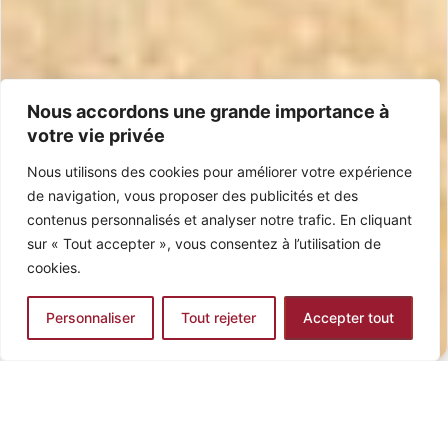
Nous accordons une grande importance à
Turrons Classiques
votre vie privée
Des turrons fabriqués avec ingrédients 100% espagnols et
naturels.
Nous utilisons des cookies pour améliorer votre expérience
Commander
de navigation, vous proposer des publicités et des
contenus personnalisés et analyser notre trafic. En cliquant
sur « Tout accepter », vous consentez à l’utilisation de
cookies.
Personnaliser
Tout rejeter
Accepter tout
0