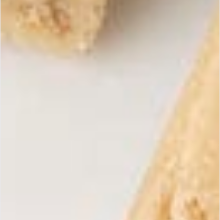
Conseils dégustation
Température idéale
À déguster à température ambiante pour apprécier
pleinement sa texture et ses arômes.
Accord parfait
Il accompagne idéalement un café, un thé ou un vin
doux, et s’intègre aussi bien à une pause sucrée qu’à un
moment festif.
Avis clients
« Le meilleur Turron que j’ai jamais goûté, subtil et riche, un
vrai délice. À consommer sans modération ! »
Permanence Lasserre