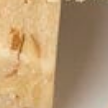
Ingrédients
100% ingrédients naturels
Amandes grillées (64 %)
Miel (12%)
Sucre
Sirop de glucose
Blanc d’œuf
Emulsifiant (E-471)
Allergènes :
Contient
Peut contenir des
Sans gluten, il
des fruits à
traces d’arachides,
convient
coque et
de sésame et de
également aux
de l’œuf
noisettes
personnes
intolérantes