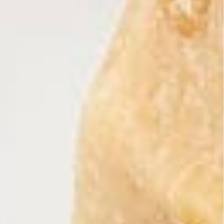
« Super bon nougat, je le recommande vivement. Livraison
rapide et soignée. »
Lherbier Louis
« Un goût authentique qui rappelle l’Espagne. Parfait pour
les fêtes de fin d’année ! »
Marie D.
Fabrication & qualité
Tous nos turrons sont fabriqués en Espagne, dans le respect du
savoir-faire artisanal de Jijona.
Ce produit bénéficie de l’
Indication Géographique Protégée
(IGP Jijona)
, garantissant l’origine, la qualité des ingrédients et
l’authenticité de la recette.