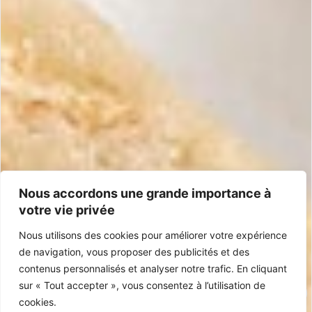
Infos
Expédition & retours
Satisfait ou remboursé
Conditions Générales
Foire aux questions
Contact
+33 5 40 07 07 65
contacto@mariasimona.com
14 rue Burugoria, 64700 Hendaye (Pays Basque) – France
Nous accordons une grande importance à
votre vie privée
Certifications
Nous utilisons des cookies pour améliorer votre expérience
IGP Jijona
Sans Gluten
100% Espagnol
Sans Huile de Palme
de navigation, vous proposer des publicités et des
contenus personnalisés et analyser notre trafic. En cliquant
sur « Tout accepter », vous consentez à l’utilisation de
cookies.
© 2026 Maria Simona. Tous droits réservés – realisé par