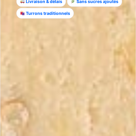
Livraison & délais
Sans sucres ajoutés
Turrons traditionnels
LE TURRÓN À OFFRIR
Pack Turron Jijona
Conservation : 6 mois
Composition du pack :
7 tablettes de Turrón de Jijona
(dont 1 offerte)
Poids par tablette
: 150 g
Poids total
: 1,05 kg
Découvrez le
Pack Turrón de Jijona de Maria Simona
, une
sélection généreuse dédiée aux amateurs de nougat tendre
et fondant. Ce coffret comprend
7 tablettes de Turrón de
Jijona dont 1 offerte
, élaborées selon la recette
traditionnelle de Jijona, à base d’amandes finement broyées
et de miel.