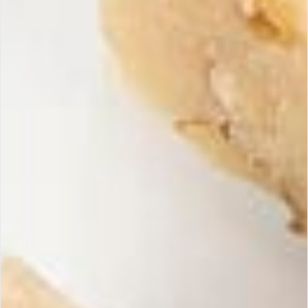
Où nous retrouver
Suivez-nous sur
Instagram
&
Facebook
Découvrez
nos recettes gourmandes
Téléchargez notre E-book Turrón
Recevez nos offres
S'inscrir
exclusives
Inscrivez-vous à notre
newsletter pour découvrir nos
nouveautés et promotions.
Maria Simona
Turrons artisanaux fabriqués de façon artisanale, garantis avec
des ingrédients 100% espagnols et naturels.