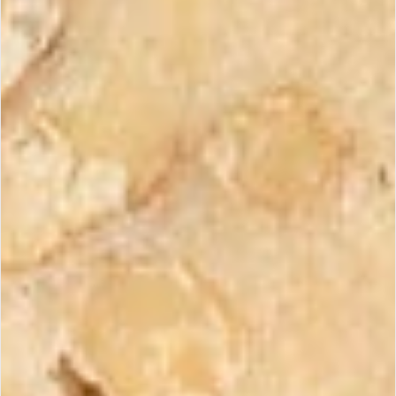
Quantité
Livraison estimée :
2-4 jours ouvrés
Ajouter ce turrón d'exception à mon coffret
Livraison soignée
Retours sous 14j
Paiement sécurisé
Certification IGP
Ce turrón bénéficie de l'Indication Géographique
Protégée, garantissant son origine et sa fabrication
traditionnelle dans la région de Jijona, en Espagne.
Indication Géographique Protégée • Règlement (UE) n°
1151/2012