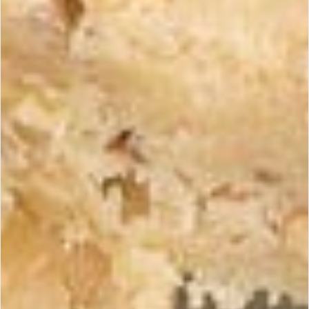
Pourquoi choisir le Pack Turrón de Jijona ?
Nougat espagnol tendre
Ce pack met à l’honneur le Turrón de Jijona,
emblème du nougat espagnol tendre.
Texture fondante
Sa texture fondante, obtenue grâce au broyage
fin des amandes grillées, révèle une douceur
équilibrée où le miel apporte des notes délicates
et réconfortantes. Vous préférez une option plus
croquante et ferme ? Découvrez
notre pack
turrón d’Alicante
.
7 tablettes (1 offerte)
Le format 7 tablettes (1 offerte) est idéal pour le
partage, les grandes tablées ou pour profiter
pleinement de ce grand classique tout au long
de l’année.