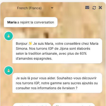
0,00
€
Maria
a rejoint la conversation
Bonjour
Je suis Maria, votre conseillère chez Maria
Simona. Nos turrons IGP de Jijona sont élaborés
selon la tradition artisanale, avec plus de 60%
d’amandes espagnoles.
Je suis là pour vous aider. Souhaitez-vous découvrir
nos turrons IGP, notre gamme sans sucres ajoutés ou
consulter nos informations de livraison ?