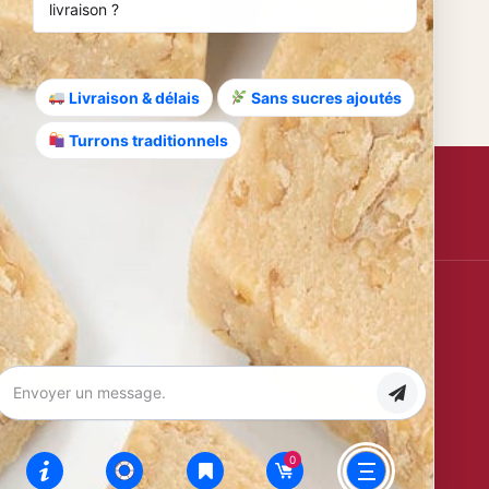
livraison ?
Livraison & délais
Sans sucres ajoutés
Turrons traditionnels
Anmelden
Zertifizierungen
IGP
100 %
Jijona
Glutenfrei
Spanisch
Ohne
Palmöl
daye
0