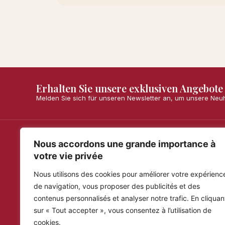
Erhalten Sie unsere exklusiven Angebote
Melden Sie sich für unseren Newsletter an, um unsere Neu
Nous accordons une grande importance à
Maria Simona
Infos
votre vie privée
Versand 
Handgemachte Turrons, traditionell
Nous utilisons des cookies pour améliorer votre expérienc
hergestellt, garantiert mit 100 % spanischen
Zufrieden
und natürlichen Zutaten.
de navigation, vous proposer des publicités et des
Allgemein
contenus personnalisés et analyser notre trafic. En cliquan
Häufig ges
sur « Tout accepter », vous consentez à l’utilisation de
cookies.