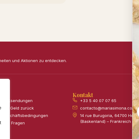
heiten und Aktionen zu entdecken.
Kontakt
& Rücksendungen
+33 5 40 07 07 65
e
 oder Geld zurück
contacto@mariasimona.com
e Geschäftsbedingungen
14 rue Burugoria, 64700 Hen
(Baskenland) – Frankreich
t
tellte Fragen