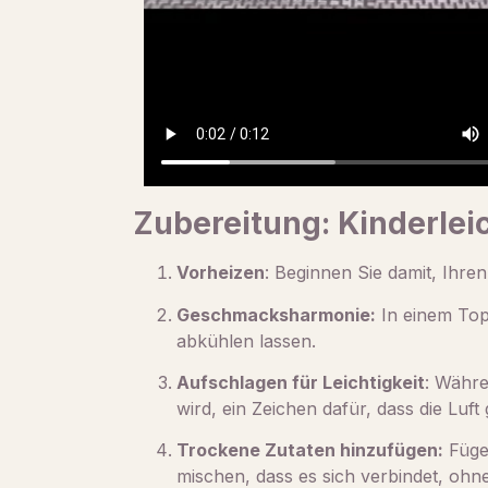
Zubereitung: Kinderlei
Vorheizen
: Beginnen Sie damit, Ihre
Geschmacksharmonie:
In einem Topf
abkühlen lassen.
Aufschlagen für Leichtigkeit
: Währe
wird, ein Zeichen dafür, dass die Luft
Trockene Zutaten hinzufügen:
Fügen
mischen, dass es sich verbindet, ohn