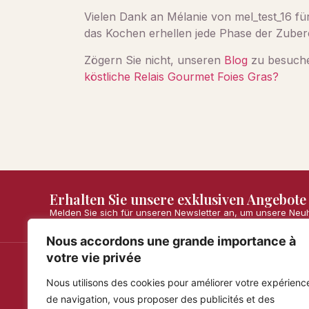
Vielen Dank an Mélanie von mel_test_16 für
das Kochen erhellen jede Phase der Zuber
Zögern Sie nicht, unseren
Blog
zu besuch
köstliche Relais Gourmet Foies Gras?
Erhalten Sie unsere exklusiven Angebote
Melden Sie sich für unseren Newsletter an, um unsere Neu
Nous accordons une grande importance à
votre vie privée
Nous utilisons des cookies pour améliorer votre expérienc
Maria Simona
Infos
de navigation, vous proposer des publicités et des
Versand 
Handgemachte Turrons, traditionell