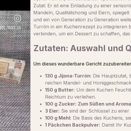
Zutat: Er ist eine Einladung zu einer senso
Mandeln, Qualitätshonig und Eiern, spiegelt 
und ein von Generation zu Generation wei
Turrón in ein Kuchenrezept zu integrieren b
verbinden, um ein Dessert zu schaffen, das
Zutaten: Auswahl und Q
Um dieses wunderbare Gericht zuzubereiten,
130 g Jijona-Turrón:
Die Hauptzutat, b
reichen Mandel- und Honiggeschmack
150 g Butter:
Um dem Kuchen Feuchtigk
Reichtum zu verleihen.
100 g Zucker: Zum Süßen und Aromat
3 Eier:
Sie sind der Schlüssel zu einer 
100 g Mehl:
Die Basis des Kuchens, sie
1 Päckchen Backpulver:
Damit Ihr Kuc