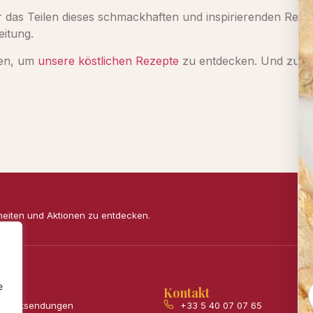
 das Teilen dieses schmackhaften und inspirierenden Rezept
eitung.
en, um
unsere köstlichen Rezepte
zu entdecken. Und zum A
heiten und Aktionen zu entdecken.
e
Kontakt
& Rücksendungen
+33 5 40 07 07 65