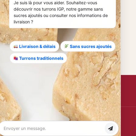
Je suis là pour vous aider. Souhaitez-vous
s. Ihr Talent und ihre Leidenschaft für
découvrir nos turrons IGP, notre gamme sans
sucres ajoutés ou consulter nos informations de
livraison ?
uftakt, warum probieren Sie nicht
das
Livraison & délais
Sans sucres ajoutés
Turrons traditionnels
Anmelden
Zertifizierungen
IGP
100 %