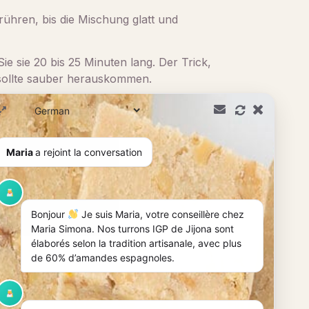
ühren, bis die Mischung glatt und
e sie 20 bis 25 Minuten lang. Der Trick,
e sollte sauber herauskommen.
ge Scheiben schneiden. Dieser Kuchen kann
Maria
a rejoint la conversation
Bonjour
Je suis Maria, votre conseillère chez
tliche Rezepte zu entdecken, die Ihre
Maria Simona. Nos turrons IGP de Jijona sont
ert ist wie Ihr Dessert, lassen Sie sich
élaborés selon la tradition artisanale, avec plus
de 60% d’amandes espagnoles.
n wird.