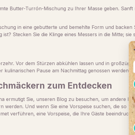
te Butter-Turrón-Mischung zu Ihrer Masse geben. Sanft r
ischung in eine gebutterte und bemehlte Form und backen Si
ist? Stecken Sie die Klinge eines Messers in die Mitte; si
Verzehr. Vor dem Stürzen abkühlen lassen und in großzügi
er kulinarischen Pause am Nachmittag genossen werden.
schmäckern zum Entdecken
ona ermutigt Sie, unseren Blog zu besuchen, um andere kös
werden. Und wenn Sie eine Vorspeise suchen, die so raffini
met verführen, eine Vorspeise, die Ihre Gäste beeindrucke