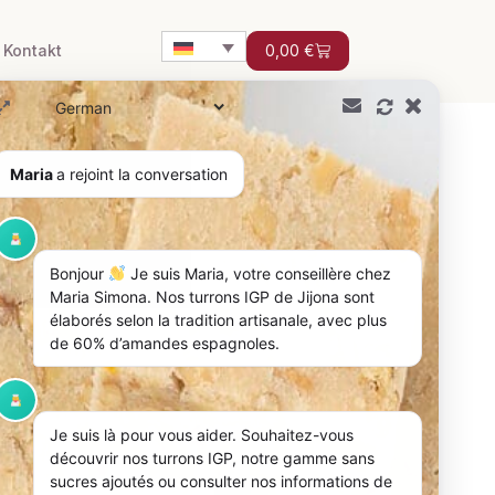
Kontakt
0,00
€
Maria
a rejoint la conversation
 für Ihre Kaffeepause!
Bonjour
Je suis Maria, votre conseillère chez
Maria Simona. Nos turrons IGP de Jijona sont
élaborés selon la tradition artisanale, avec plus
de 60% d’amandes espagnoles.
 sicherlich allen Feinschmeckern schmecken!
Je suis là pour vous aider. Souhaitez-vous
n? Maria Simona präsentiert Ihnen heute ein
découvrir nos turrons IGP, notre gamme sans
sucres ajoutés ou consulter nos informations de