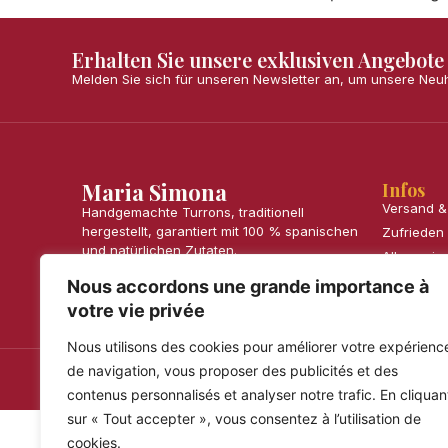
Erhalten Sie unsere exklusiven Angebote
Melden Sie sich für unseren Newsletter an, um unsere Neu
Maria Simona
Infos
Versand 
Handgemachte Turrons, traditionell
hergestellt, garantiert mit 100 % spanischen
Zufrieden
und natürlichen Zutaten.
Allgemein
Häufig ges
Nous accordons une grande importance à
votre vie privée
Nous utilisons des cookies pour améliorer votre expérienc
de navigation, vous proposer des publicités et des
© 2026 Maria Simona. Alle Rechte vorbehalten – realisi
contenus personnalisés et analyser notre trafic. En cliquan
sur « Tout accepter », vous consentez à l’utilisation de
cookies.