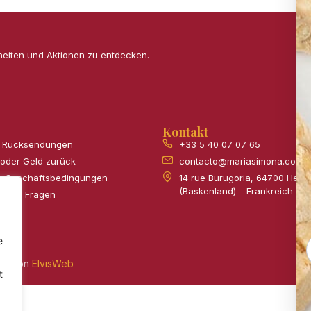
heiten und Aktionen zu entdecken.
Kontakt
& Rücksendungen
+33 5 40 07 07 65
 oder Geld zurück
contacto@mariasimona.com
e Geschäftsbedingungen
14 rue Burugoria, 64700 Hen
(Baskenland) – Frankreich
tellte Fragen
e
ert von
ElvisWeb
t