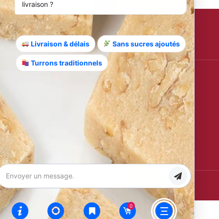
livraison ?
Anmelden
Livraison & délais
Sans sucres ajoutés
Turrons traditionnels
Zertifizierungen
IGP
100 %
Jijona
Glutenfrei
Spanisch
Ohne
Palmöl
daye
Siret Bayonne: 482415015 USt-IdNr.: FR13482415015
0