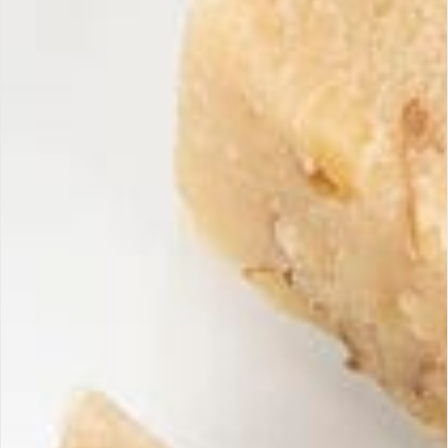
Melden Sie sich für unseren
Newsletter an, um unsere
Neuheiten und Aktionen zu
entdecken.
Maria Simona
Handgemachte Turrons, traditionell hergestellt, garantiert mit 100 %
spanischen und natürlichen Zutaten.
Infos
Versand & Rücksendungen
Zufrieden oder Geld zurück
Allgemeine Geschäftsbedingungen
Häufig gestellte Fragen
Kontakt