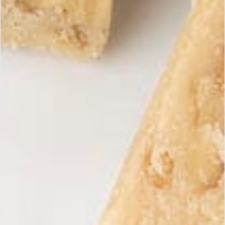
Ein Turrón höchster Qualität zeichnet sich durch seinen
hohen Mandelanteil (mindestens 60 %), seine natürliche
Textur und seinen unverfälschten, echten Geschmack
aus.
Bei Maria Simona wird jeder Turrón ausschließlich mit
spanischen Zutaten hergestellt, nach traditionellem,
IGP-zertifiziertem Handwerk, ohne Kompromisse bei
der Qualität.
Erhalten Sie unsere
Anmeld
exklusiven Angebote