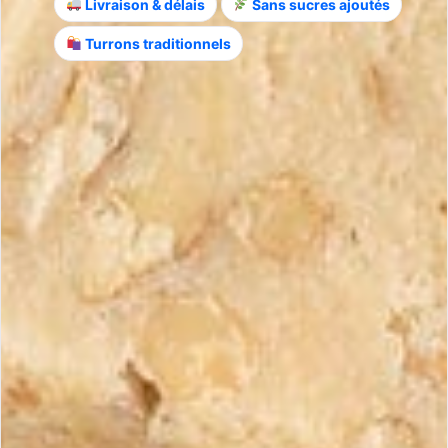
Livraison & délais
Sans sucres ajoutés
Turrons traditionnels
Wie erkennt man einen echten Turrón
höchster Qualität?
Produkte ansehen