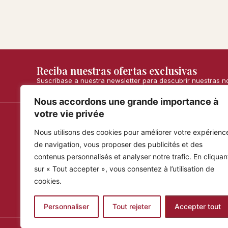
Reciba nuestras ofertas exclusivas
Suscríbase a nuestra newsletter para descubrir nuestras 
Nous accordons une grande importance à
votre vie privée
Nous utilisons des cookies pour améliorer votre expérienc
Maria Simona
Inform
de navigation, vous proposer des publicités et des
Envíos y 
Turrones artesanales fabricados de forma
contenus personnalisés et analyser notre trafic. En cliquan
artesanal, garantizados con ingredientes
Satisfecho
100% españoles y naturales.
sur « Tout accepter », vous consentez à l’utilisation de
Condicion
cookies.
Preguntas
Personnaliser
Tout rejeter
Accepter tout