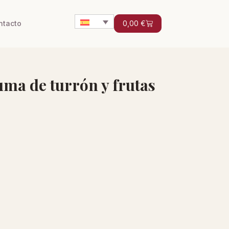
ntacto
0,00
€
uma de turrón y frutas