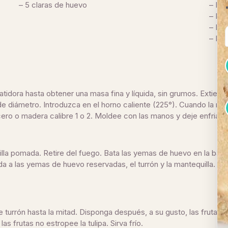
– 5 claras de huevo
– Ma
– Fre
– Fr
– Man
 batidora hasta obtener una masa fina y líquida, sin grumos. Exti
e diámetro. Introduzca en el horno caliente (225°). Cuando la m
ro o madera calibre 1 o 2. Moldee con las manos y deje enfriar.
uilla pomada. Retire del fuego. Bata las yemas de huevo en la batid
a a las yemas de huevo reservadas, el turrón y la mantequilla. M
de turrón hasta la mitad. Disponga después, a su gusto, las fruta
as frutas no estropee la tulipa. Sirva frío.