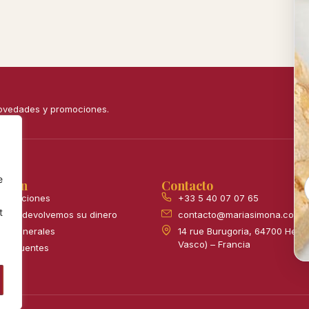
novedades y promociones.
e
ación
Contacto
devoluciones
+33 5 40 07 07 65
t
 o le devolvemos su dinero
contacto@mariasimona.com
es generales
14 rue Burugoria, 64700 Hend
Vasco) – Francia
 frecuentes