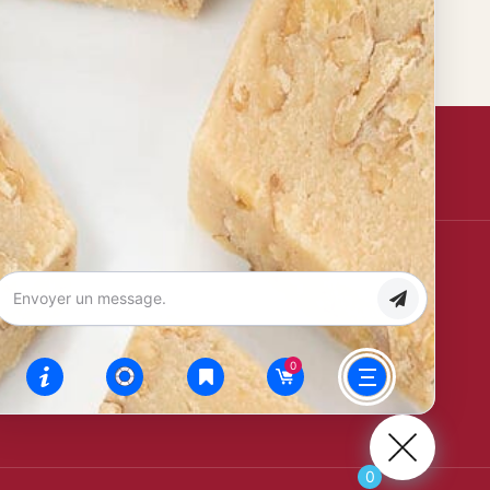
Suscribirse
Certificaciones
Sin
Sin
IGP
Gluten
100%
Aceite de
Jijona
Español
Palma
aye (País
0
0