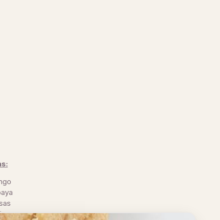
as:
ngo
paya
sas
is