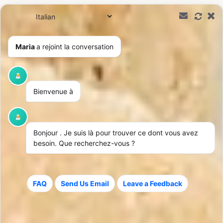
0,00
€
Maria
a rejoint la conversation
Bienvenue à
Bonjour
. Je suis là pour trouver ce dont vous avez
besoin. Que recherchez-vous ?
FAQ
Send Us Email
Leave a Feedback