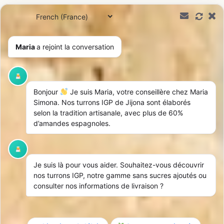
0,00
€
Maria
a rejoint la conversation
Bonjour
Je suis Maria, votre conseillère chez Maria
Simona. Nos turrons IGP de Jijona sont élaborés
selon la tradition artisanale, avec plus de 60%
d’amandes espagnoles.
Je suis là pour vous aider. Souhaitez-vous découvrir
nos turrons IGP, notre gamme sans sucres ajoutés ou
consulter nos informations de livraison ?