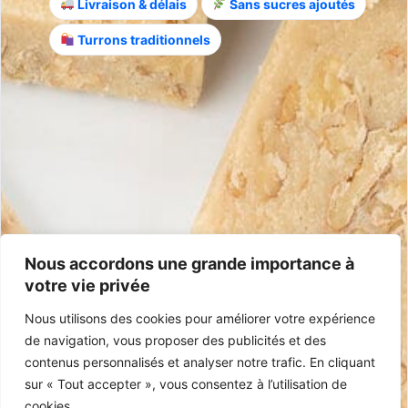
Livraison & délais
Sans sucres ajoutés
Turrons traditionnels
Infos
Expédition & retours
Satisfait ou remboursé
Conditions Générales
Foire aux questions
Contact
+33 5 40 07 07 65
contacto@mariasimona.com
14 rue Burugoria, 64700 Hendaye (Pays Basque) – France
Nous accordons une grande importance à
votre vie privée
Certifications
Nous utilisons des cookies pour améliorer votre expérience
IGP Jijona
Sans Gluten
100% Espagnol
Sans Huile de Palme
de navigation, vous proposer des publicités et des
contenus personnalisés et analyser notre trafic. En cliquant
sur « Tout accepter », vous consentez à l’utilisation de
cookies.