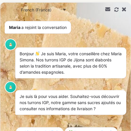
0,00
€
Maria
a rejoint la conversation
Étiquette :
miel
Bonjour
Je suis Maria, votre conseillère chez Maria
Simona. Nos turrons IGP de Jijona sont élaborés
Recevez nos offres
selon la tradition artisanale, avec plus de 60%
S'inscrir
exclusives
d’amandes espagnoles.
Inscrivez-vous à notre
newsletter pour découvrir nos
nouveautés et promotions.
Je suis là pour vous aider. Souhaitez-vous découvrir
nos turrons IGP, notre gamme sans sucres ajoutés ou
consulter nos informations de livraison ?
Maria Simona
Turrons artisanaux fabriqués de façon artisanale, garantis avec
des ingrédients 100% espagnols et naturels.