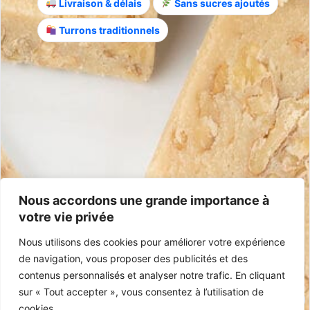
Livraison & délais
Sans sucres ajoutés
Turrons traditionnels
Infos
Expédition & retours
Satisfait ou remboursé
Conditions Générales
Foire aux questions
Contact
+33 5 40 07 07 65
contacto@mariasimona.com
14 rue Burugoria, 64700 Hendaye (Pays Basque) – France
Nous accordons une grande importance à
votre vie privée
Certifications
Nous utilisons des cookies pour améliorer votre expérience
IGP Jijona
Sans Gluten
100% Espagnol
Sans Huile de Palme
de navigation, vous proposer des publicités et des
contenus personnalisés et analyser notre trafic. En cliquant
sur « Tout accepter », vous consentez à l’utilisation de
cookies.