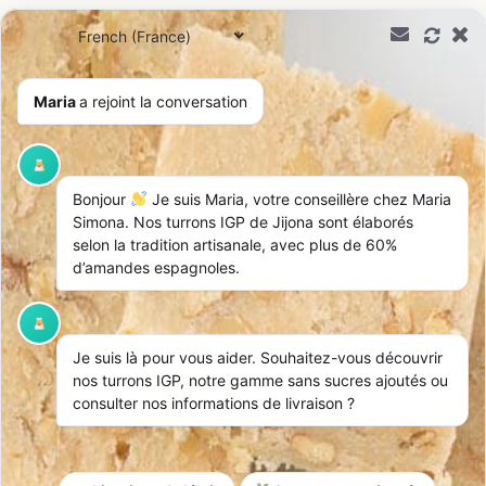
0,00
€
Maria
a rejoint la conversation
Étiquette :
Miele
Bonjour
Je suis Maria, votre conseillère chez Maria
Simona. Nos turrons IGP de Jijona sont élaborés
Recevez nos offres
selon la tradition artisanale, avec plus de 60%
S'inscrir
exclusives
d’amandes espagnoles.
Inscrivez-vous à notre
newsletter pour découvrir nos
nouveautés et promotions.
Je suis là pour vous aider. Souhaitez-vous découvrir
nos turrons IGP, notre gamme sans sucres ajoutés ou
consulter nos informations de livraison ?
Maria Simona
Turrons artisanaux fabriqués de façon artisanale, garantis avec
des ingrédients 100% espagnols et naturels.