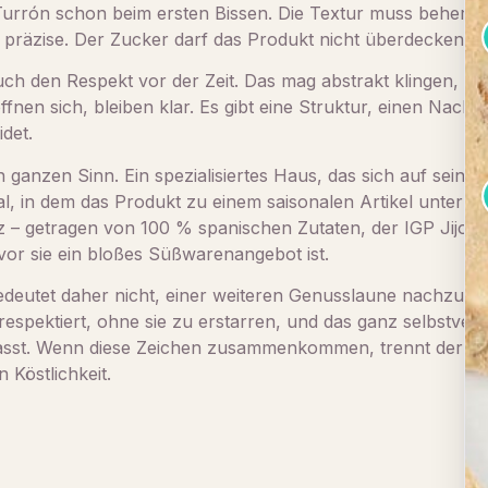
 Turrón schon beim ersten Bissen. Die Textur muss beherrsch
präzise. Der Zucker darf das Produkt nicht überdecken, s
ch den Respekt vor der Zeit. Das mag abstrakt klingen, i
fnen sich, bleiben klar. Es gibt eine Struktur, einen Nachha
det.
 ganzen Sinn. Ein spezialisiertes Haus, das sich auf sein 
al, in dem das Produkt zu einem saisonalen Artikel unter vie
 getragen von 100 % spanischen Zutaten, der IGP Jijona u
vor sie ein bloßes Süßwarenangebot ist.
eutet daher nicht, einer weiteren Genusslaune nachzugebe
n respektiert, ohne sie zu erstarren, und das ganz selbstver
passt. Wenn diese Zeichen zusammenkommen, trennt der Bil
 Köstlichkeit.