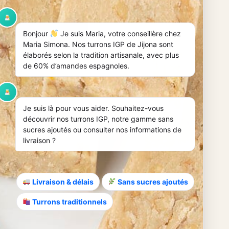
t sein, niemals diffus. Der
ondern sein Gleichgewicht tragen.
Bonjour
Je suis Maria, votre conseillère chez
st am Gaumen aber sehr konkret. Die Aromen
Maria Simona. Nos turrons IGP de Jijona sont
ll, ein Gefühl von Stimmigkeit, das
élaborés selon la tradition artisanale, avec plus
de 60% d’amandes espagnoles.
Können konzentriert, hat mehr Gründe, diese
len wird. Bei Maria Simona zeigt sich dieser
nd einer Herstellung, die als
Je suis là pour vous aider. Souhaitez-vous
découvrir nos turrons IGP, notre gamme sans
sucres ajoutés ou consulter nos informations de
n. Es heißt, ein Produkt zu wählen, das
livraison ?
ständlich sowohl auf eine schöne Tafel als
dschirm nicht mehr vom Produkt. Er wird
Livraison & délais
Sans sucres ajoutés
Turrons traditionnels