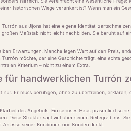
onders hilfreich. Sie vereinfacht eine wesentliche Frage: K
 seiner historischen Wiege verankert ist? Wenn man ein Ge
Turrón aus Jijona hat eine eigene Identität: zartschmelzend
im großen Maßstab nicht leicht nachbilden. Sie beruht auf 
selben Erwartungen. Manche legen Wert auf den Preis, and
Turrón möchte, der eine Geschichte trägt, eine echte ges
tralen Kriterium – nicht zu einem Extra.
 für handwerklichen Turrón ze
t nur. Er muss beruhigen, ohne zu übertreiben, erklären,
 Klarheit des Angebots. Ein seriöses Haus präsentiert seine 
. Diese Struktur sagt viel über seinen Reifegrad aus. Sie 
en Anlässe seiner Kundinnen und Kunden denkt.