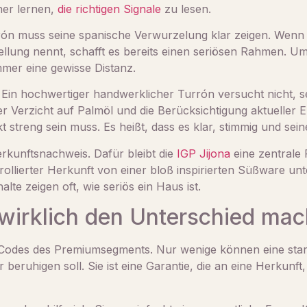
her lernen,
die richtigen Signale
zu lesen.
rrón muss seine spanische Verwurzelung klar zeigen. Wenn
ellung nennt, schafft es bereits einen seriösen Rahmen. 
mer eine gewisse Distanz.
 Ein hochwertiger handwerklicher Turrón versucht nicht, se
der Verzicht auf Palmöl und die Berücksichtigung aktueller 
kt streng sein muss. Es heißt, dass es klar, stimmig und sei
Herkunftsnachweis. Dafür bleibt die
IGP Jijona
eine zentrale
ollierter Herkunft von einer bloß inspirierten Süßware un
lte zeigen oft, wie seriös ein Haus ist.
wirklich den Unterschied mac
Codes des Premiumsegments. Nur wenige können eine starke 
nur beruhigen soll. Sie ist eine Garantie, die an eine Herku