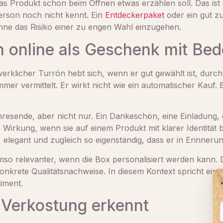
as Produkt schon beim Öffnen etwas erzählen soll. Das is
erson noch nicht kennt. Ein
Entdeckerpaket
oder ein gut z
hne das Risiko einer zu engen Wahl einzugehen.
n online als Geschenk mit Be
erklicher Turrón hebt sich, wenn er gut gewählt ist, durc
mmer vermittelt. Er wirkt nicht wie ein automatischer Kauf
ahresende, aber nicht nur. Ein Dankeschön, eine Einladung,
Wirkung, wenn sie auf einem Produkt mit klarer Identität
r, elegant und zugleich so eigenständig, dass er in Erinnerun
so relevanter, wenn die Box personalisiert werden kann. 
nkrete Qualitätsnachweise. In diesem Kontext spricht ein h
iment.
 Verkostung erkennt