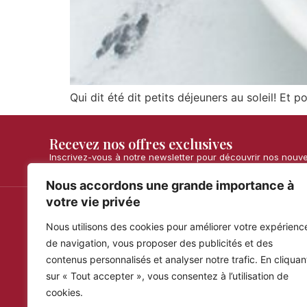
Qui dit été dit petits déjeuners au soleil! Et 
Recevez nos offres exclusives
Inscrivez-vous à notre newsletter pour découvrir nos nouv
Nous accordons une grande importance à
votre vie privée
Nous utilisons des cookies pour améliorer votre expérienc
Maria Simona
Infos
de navigation, vous proposer des publicités et des
Expédition
Turrons artisanaux fabriqués de façon
contenus personnalisés et analyser notre trafic. En cliquan
artisanale, garantis avec des ingrédients
Satisfait 
100% espagnols et naturels.
sur « Tout accepter », vous consentez à l’utilisation de
Condition
cookies.
Foire aux 