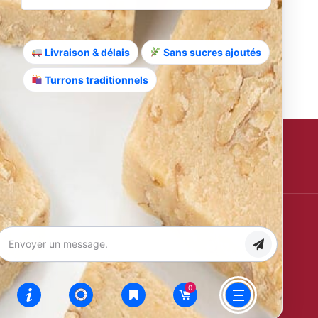
Livraison & délais
Sans sucres ajoutés
Turrons traditionnels
 de fruits frais!
S'inscrire
Certifications
100%
Sans
IGP
Sans
Espagnol
Huile de
Jijona
Gluten
Palme
aye (Pays
0