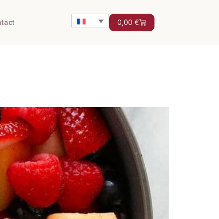
tact
0,00
€