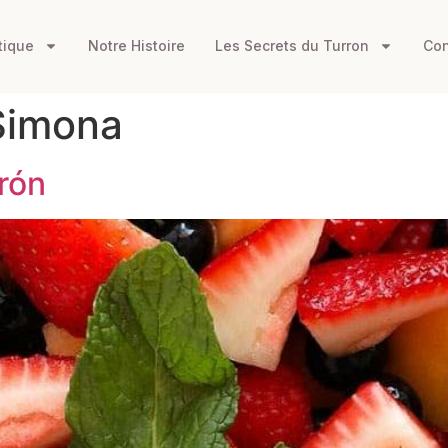
tique
Notre Histoire
Les Secrets du Turron
Con
Simona
rrón